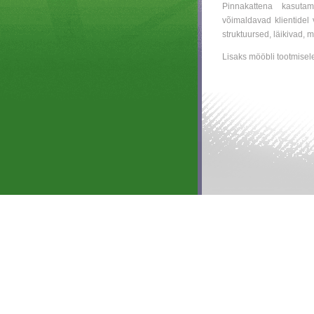
Pinnakattena kasutam
võimaldavad klientidel
struktuursed, läikivad, m
Lisaks mööbli tootmise