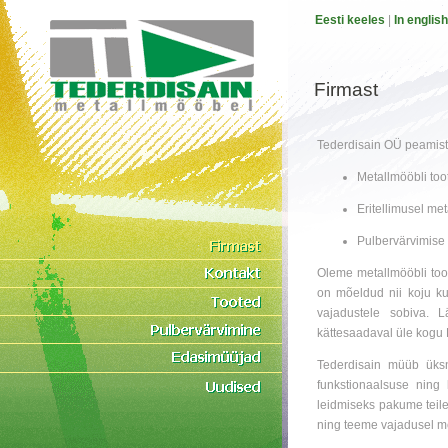
Eesti keeles
|
In english
Firmast
Tederdisain OÜ peamis
Metallmööbli to
Eritellimusel me
Pulbervärvimise
Oleme metallmööbli too
on mõeldud nii koju ku
vajadustele sobiva. 
kättesaadaval üle kogu 
Tederdisain müüb üks
funkstionaalsuse ning 
leidmiseks pakume teile
ning teeme vajadusel met